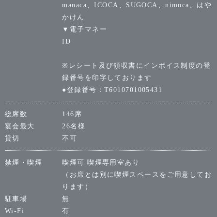
manaca、ICOCA、SUGOCA、nimoca、はや
かけん
▼電子マネー
ID
※レシート及び領収書にインボイス制度の登
録番号を印字しております
●登録番号：T6010701005431
総席数
146席
宴会最大
26名様
貸切
不可
禁煙・喫煙
喫煙可 喫煙専用室あり
（お席とは別に喫煙スペースをご用意してお
ります）
駐車場
無
Wi-Fi
有