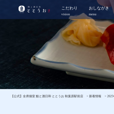
こだわり
おしながき
vision
menu
【公式】全席個室 鮨と酒日和 ととうお 秋葉原駅前店
>
新着情報
>
202