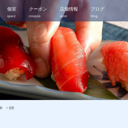
個室
クーポン
店舗情報
ブログ
space
coupon
store
blog
5年
>
8月