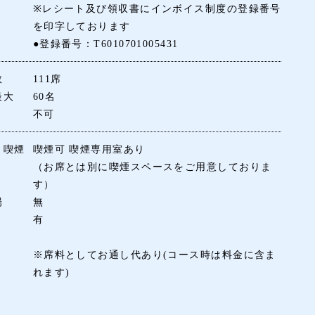
※レシート及び領収書にインボイス制度の登録番号
を印字しております
●登録番号：T6010701005431
数
111席
最大
60名
不可
・喫煙
喫煙可 喫煙専用室あり
（お席とは別に喫煙スペースをご用意しておりま
す）
場
無
有
※席料としてお通し代あり(コース時は料金に含ま
れます)