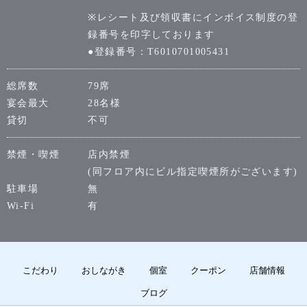
※レシート及び領収書にインボイス制度の登
録番号を印字しております
●登録番号：T6010701005431
総席数
79席
宴会最大
28名様
貸切
不可
禁煙・喫煙
店内禁煙
(同フロア内にビル指定喫煙所がございます)
駐車場
無
Wi-Fi
有
こだわり
おしながき
個室
クーポン
店舗情報
ブログ