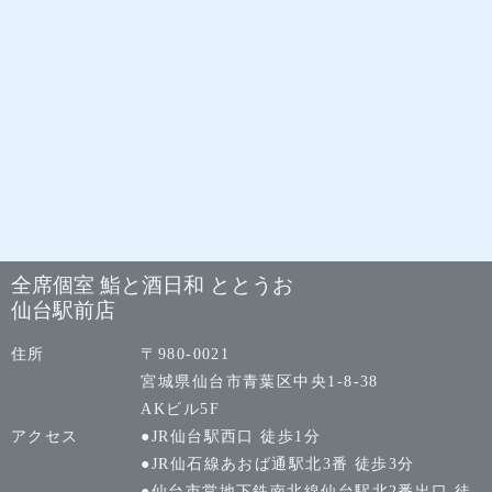
全席個室 鮨と酒日和 ととうお
仙台駅前店
住所
〒980-0021
宮城県仙台市青葉区中央1-8-38
AKビル5F
アクセス
●JR仙台駅西口 徒歩1分
●JR仙石線あおば通駅北3番 徒歩3分
●仙台市営地下鉄南北線仙台駅北2番出口 徒