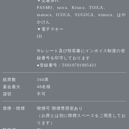
▼交通系IC
PASMO、suica、Kitaca、TOICA、
manaca、ICOCA、SUGOCA、nimoca、はや
かけん
▼電子マネー
ID
※レシート及び領収書にインボイス制度の登
録番号を印字しております
●登録番号：T6010701005431
総席数
164席
宴会最大
48名様
貸切
不可
禁煙・喫煙
喫煙可 喫煙専用室あり
（お席とは別に喫煙スペースをご用意してお
ります）