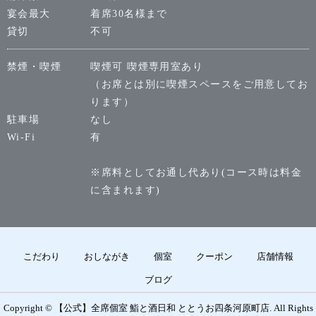
宴会最大
着席30名様まで
貸切
不可
禁煙・喫煙
喫煙可 喫煙専用室あり
（お席とは別に喫煙スペースをご用意してお
ります）
駐車場
なし
Wi-Fi
有
※席料としてお通し代あり(コース時は料金
に含まれます)
こだわり
おしながき
個室
クーポン
店舗情報
ブログ
Copyright © 【公式】全席個室 鮨と酒日和 ととうお四条河原町店. All Rights